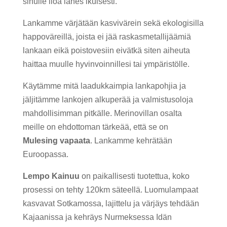
sinulle iloa lähes ikuisesti.
Lankamme värjätään kasvivärein sekä ekologisilla
happoväreillä, joista ei jää raskasmetallijäämiä
lankaan eikä poistovesiin eivätkä siten aiheuta
haittaa muulle hyvinvoinnillesi tai ympäristölle.
Käytämme mitä laadukkaimpia lankapohjia ja
jäljitämme lankojen alkuperää ja valmistusoloja
mahdollisimman pitkälle. Merinovillan osalta
meille on ehdottoman tärkeää, että se on
Mulesing vapaata
. Lankamme kehrätään
Euroopassa.
Lempo Kainuu
on paikallisesti tuotettua, koko
prosessi on tehty 120km säteellä. Luomulampaat
kasvavat Sotkamossa, lajittelu ja värjäys tehdään
Kajaanissa ja kehräys Nurmeksessa Idän