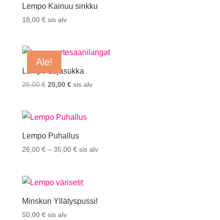
Lempo Kainuu sinkku
18,00
€
sis alv
Ale!
Lempo Lujasukka
Alkuperäinen
Nykyinen
25,00
€
20,00
€
sis alv
hinta
hinta
oli:
on:
25,00 €.
20,00 €.
Lempo Puhallus
Hintaluokka:
26,00
€
–
35,00
€
sis alv
26,00 €
-
35,00 €
Minskun Yllätyspussi!
50,00
€
sis alv