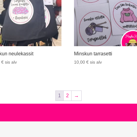
kun neulekassit
Minskun tarrasetti
0
€
sis alv
10,00
€
sis alv
1
2
→