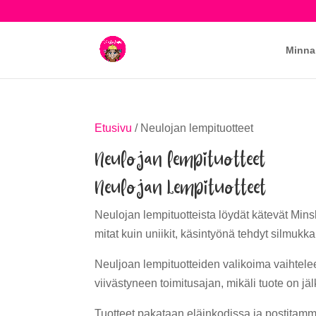
Minna
Etusivu
/ Neulojan lempituotteet
Neulojan lempituotteet
Neulojan Lempituotteet
Neulojan lempituotteista löydät kätevät Minsk
mitat kuin uniikit, käsintyönä tehdyt silmukk
Neuljoan lempituotteiden valikoima vaihtel
viivästyneen toimitusajan, mikäli tuote on jä
Tuotteet pakataan eläinkodissa ja postitamme