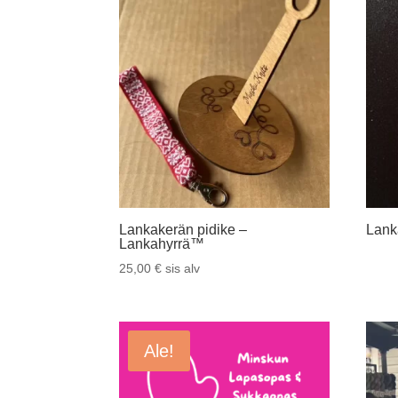
Lankakerän pidike –
Lank
Lankahyrrä™
25,00
€
sis alv
Ale!