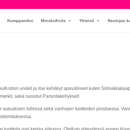
Kumppaniksi
MinskuKnits
Yhteisö
Neulojan k
uKnitsin uniikit ja itse kehiteyt apuvälineet kuten Silmukkakaape
amerkit, sekä suositut Parsintakehykset!
ee uutuuksien tullessa sekä vanhojen tuotteiden poistuessa. Va
lkitoimituksessa.
 tuotteita pari kertaa viikossa. Olethan yhteydessä ennen tilaami