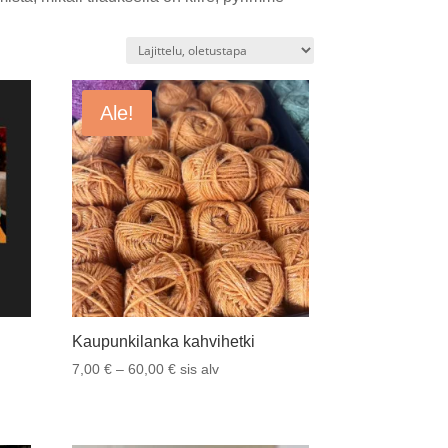
Ale!
Kaupunkilanka kahvihetki
Hintaluokka:
7,00
€
–
60,00
€
sis alv
7,00 €
-
60,00 €