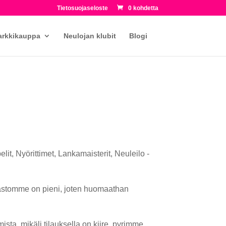
Tietosuojaseloste
0 kohdetta
arkkikauppa
Neulojan klubit
Blogi
lit, Nyörittimet, Lankamaisterit, Neuleilo -
rastomme on pieni, joten huomaathan
sta, mikäli tilauksella on kiire, pyrimme