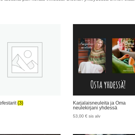
efestarit
(3)
Karjalaisneuleita ja Oma
neulekirjani yhdessä
53,00
€
sis alv