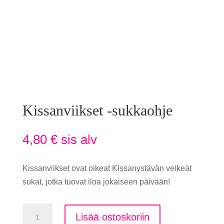
Kissanviikset -sukkaohje
4,80
€
sis alv
Kissanviikset ovat oikeat Kissanystävän veikeät
sukat, jotka tuovat iloa jokaiseen päivään!
Kissanviikset
Lisää ostoskoriin
-