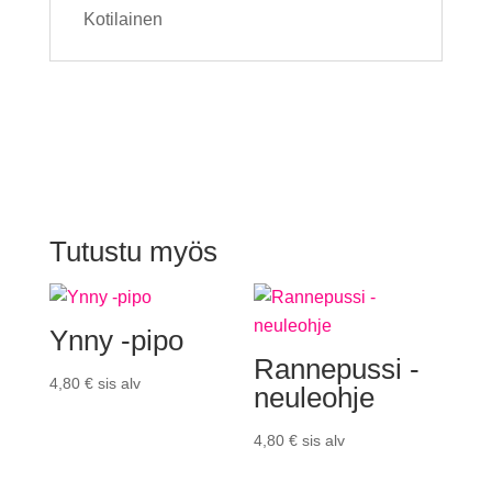
Kotilainen
Tutustu myös
Ynny -pipo
Rannepussi -
4,80
€
sis alv
neuleohje
4,80
€
sis alv