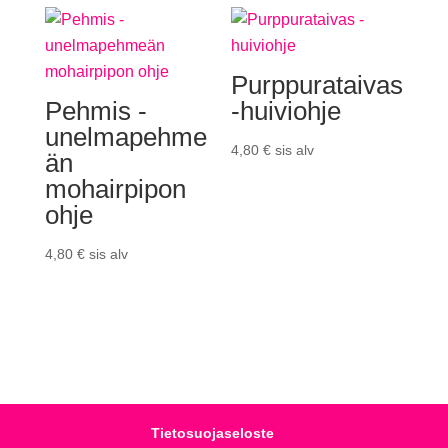
Purppurataivas
Pehmis -
-huiviohje
unelmapehme
4,80
€
sis alv
än
mohairpipon
ohje
4,80
€
sis alv
Tietosuojaseloste