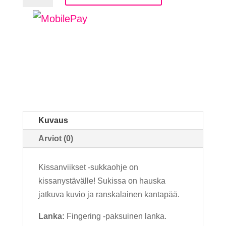
sukkaohje
määrä
Kuvaus
Arviot (0)
Kissanviikset -sukkaohje on
kissanystävälle! Sukissa on hauska
jatkuva kuvio ja ranskalainen kantapää.
Lanka:
Fingering -paksuinen lanka.