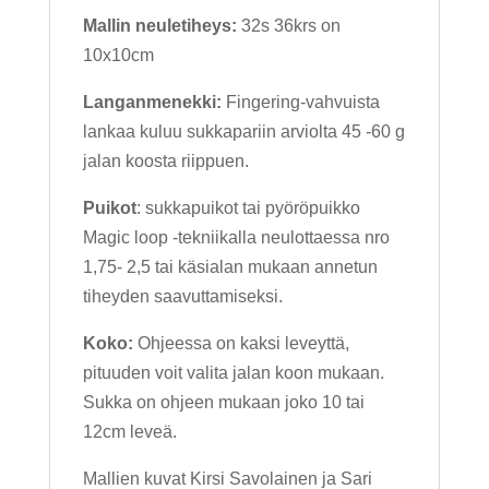
Mallin neuletiheys:
32s 36krs on
10x10cm
Langanmenekki:
Fingering-vahvuista
lankaa kuluu sukkapariin arviolta 45 -60 g
jalan koosta riippuen.
Puikot
: sukkapuikot tai pyöröpuikko
Magic loop -tekniikalla neulottaessa nro
1,75- 2,5 tai käsialan mukaan annetun
tiheyden saavuttamiseksi.
Koko:
Ohjeessa on kaksi leveyttä,
pituuden voit valita jalan koon mukaan.
Sukka on ohjeen mukaan joko 10 tai
12cm leveä.
Mallien kuvat Kirsi Savolainen ja Sari