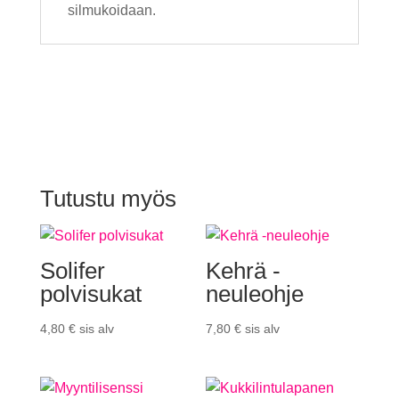
silmukoidaan.
Tutustu myös
Solifer
Kehrä -
polvisukat
neuleohje
4,80
€
sis alv
7,80
€
sis alv