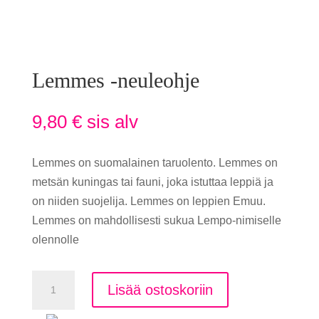
Lemmes -neuleohje
9,80
€
sis alv
Lemmes on suomalainen taruolento. Lemmes on
metsän kuningas tai fauni, joka istuttaa leppiä ja
on niiden suojelija. Lemmes on leppien Emuu.
Lemmes on mahdollisesti sukua Lempo-nimiselle
olennolle
Lemmes
Lisää ostoskoriin
-
neuleohje