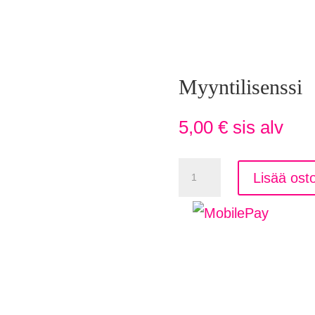
Myyntilisenssi
5,00
€
sis alv
Myyntilisenssi
Lisää osto
määrä