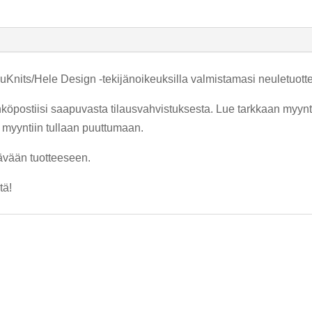
kuKnits/Hele Design -tekijänoikeuksilla valmistamasi neuletuott
hköpostiisi saapuvasta tilausvahvistuksesta. Lue tarkkaan myynt
n myyntiin tullaan puuttumaan.
tävään tuotteeseen.
tä!