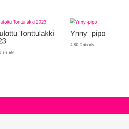
lottu Tonttulakki
Ynny -pipo
23
4,80
€
sis alv
€
sis alv