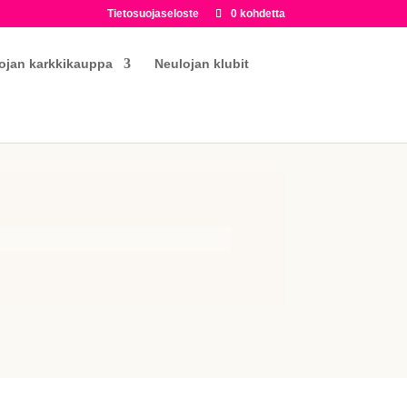
Tietosuojaseloste
0 kohdetta
ojan karkkikauppa
Neulojan klubit