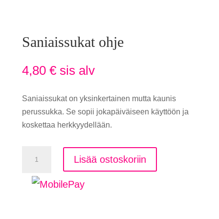
Saniaissukat ohje
4,80
€
sis alv
Saniaissukat on yksinkertainen mutta kaunis
perussukka. Se sopii jokapäiväiseen käyttöön ja
koskettaa herkkyydellään.
Saniaissukat
Lisää ostoskoriin
ohje
määrä