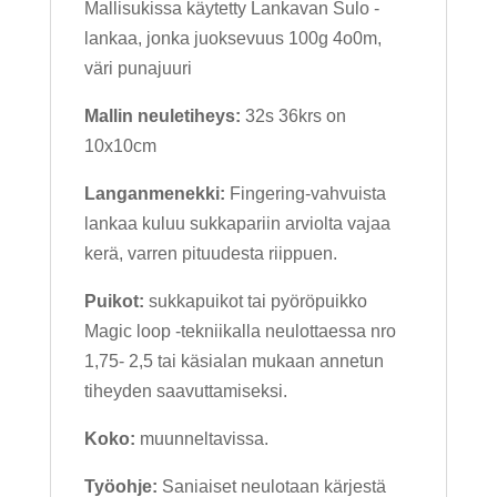
Mallisukissa käytetty Lankavan Sulo -
lankaa, jonka juoksevuus 100g 4o0m,
väri punajuuri
Mallin neuletiheys:
32s 36krs on
10x10cm
Langanmenekki:
Fingering-vahvuista
lankaa kuluu sukkapariin arviolta vajaa
kerä, varren pituudesta riippuen.
Puikot:
sukkapuikot tai pyöröpuikko
Magic loop -tekniikalla neulottaessa nro
1,75- 2,5 tai käsialan mukaan annetun
tiheyden saavuttamiseksi.
Koko:
muunneltavissa.
Työohje:
Saniaiset neulotaan kärjestä