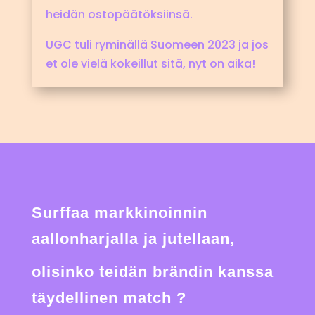
heidän ostopäätöksiinsä.
UGC tuli ryminällä Suomeen 2023 ja jos
et ole vielä kokeillut sitä, nyt on aika!
Surffaa markkinoinnin
aallonharjalla ja jutellaan,
olisinko teidän brändin kanssa
täydellinen match ?