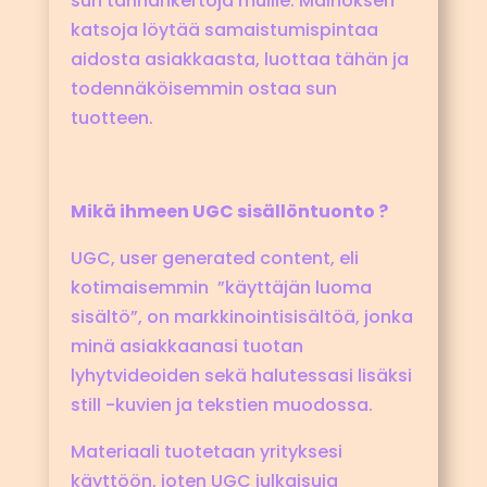
sun tarinankertoja muille. Mainoksen
katsoja löytää samaistumispintaa
aidosta asiakkaasta, luottaa tähän ja
todennäköisemmin ostaa sun
tuotteen.
Mikä ihmeen UGC sisällöntuonto ?
UGC, user generated content, eli
kotimaisemmin ”käyttäjän luoma
sisältö”, on markkinointisisältöä, jonka
minä asiakkaanasi tuotan
lyhytvideoiden sekä halutessasi lisäksi
still -kuvien ja tekstien muodossa.
Materiaali tuotetaan yrityksesi
käyttöön, joten UGC julkaisuja