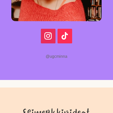
@ugcminna
Esimerkkivideot