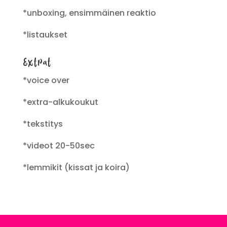
*unboxing, ensimmäinen reaktio
*listaukset
Extrat
*voice over
*extra-alkukoukut
*tekstitys
*videot 20-50sec
*lemmikit (kissat ja koira)