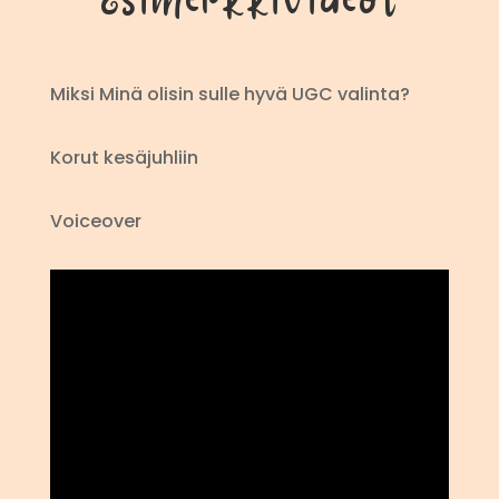
Miksi Minä olisin sulle hyvä UGC valinta?
Korut kesäjuhliin
Voiceover