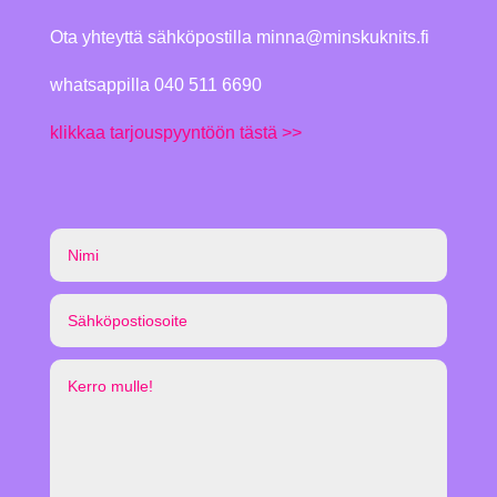
Ota yhteyttä sähköpostilla
minna@minskuknits.fi
whatsappilla 040 511 6690
klikkaa tarjouspyyntöön tästä >>