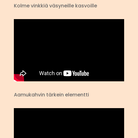
Kolme vinkkiä väsyneille kasvoille
Aamukahvin tärkein elementti