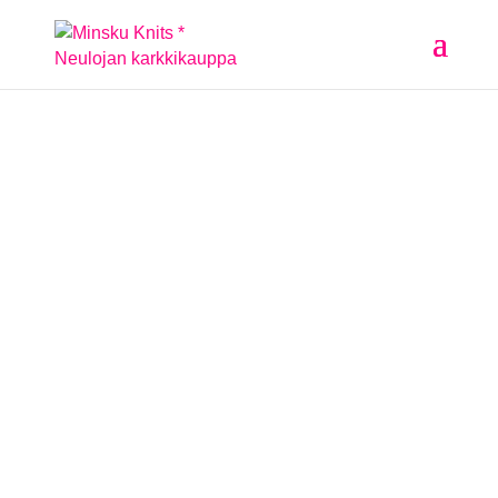
Tervetuloa MinskuKnitsin
Jouluun