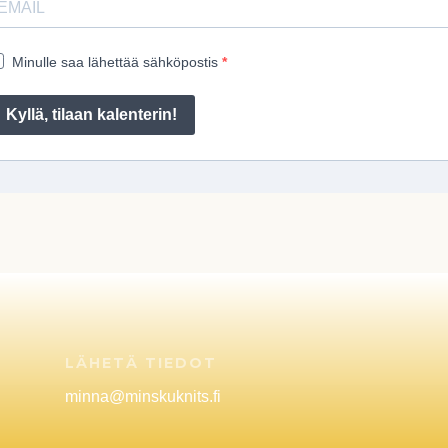
Minulle saa lähettää sähköpostis
Kyllä, tilaan kalenterin!
LÄHETÄ TIEDOT
minna@minskuknits.fi