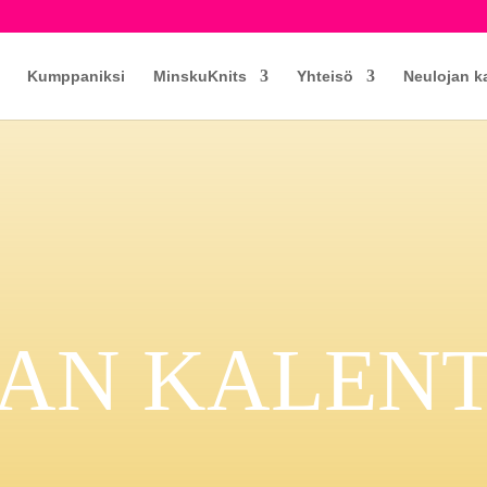
Kumppaniksi
MinskuKnits
Yhteisö
Neulojan k
AN KALENT