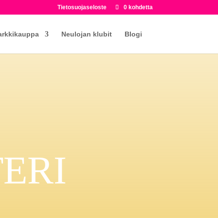
Tietosuojaseloste
0 kohdetta
arkkikauppa
Neulojan klubit
Blogi
ERI