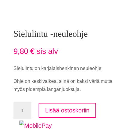
Sielulintu -neuleohje
9,80
€
sis alv
Sielulintu on karjalaishenkinen neuleohje.
Ohje on keskivaikea, siinä on kaksi väriä mutta
myös pidempiä langanjuoksuja.
Sielulintu
Lisää ostoskoriin
-
neuleohje
määrä