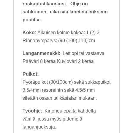
roskapostikansiosi. Ohje on
sähköinen, eikä sitä lähetetä erikseen
postitse.
Koko:
Aikuisen kolme kokoa: 1 (2) 3
Rinnanympärys: (90 (100) 110) cm
Langanmenekki:
Lettlopi tai vastaava
Pääväri 8 kerää Kuvioväri 2 kerää
Puikot:
Pyöräpuikot (80/100cm) sekä sukkapuikot
3,5/4mm resoreihin sekä 4,5/5 mm
sileään osaan tai käsialan mukaan.
Työohje:
Kirjoneulepaita kahdella
värillä. jossa myös pidempiä
langanjuoksuja.